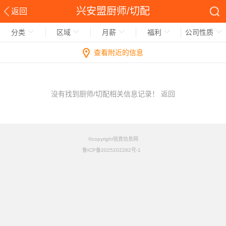
兴安盟厨师/切配
返回
分类
区域
月薪
福利
公司性质
查看附近的信息
没有找到厨师/切配相关信息记录！
返回
©copyright铭竟信息网
鲁ICP备2025202282号-1