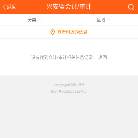
兴安盟会计/审计
返回
分类
区域
查看附近的信息
没有找到会计/审计相关信息记录！
返回
©copyright铭竟信息网
鲁ICP备2025202282号-1