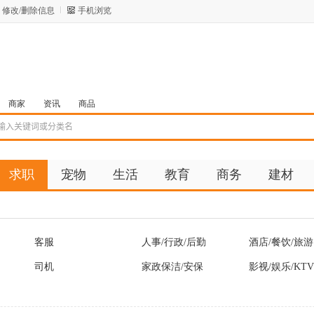
修改/删除信息
手机浏览
商家
资讯
商品
求职
宠物
生活
教育
商务
建材
客服
人事/行政/后勤
酒店/餐饮/旅游
司机
家政保洁/安保
影视/娱乐/KTV