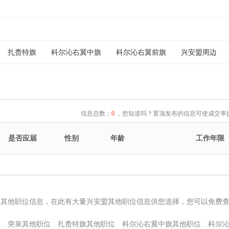
扎赉特旗
科尔沁右翼中旗
科尔沁右翼前旗
兴安盟周边
信息总数：
0
，您知道吗？置顶发布的信息可使成交率提
是否应届
性别
年龄
工作年限
盟其他职位信息，在此有大量兴安盟其他职位信息供您选择，您可以免费
位
突泉其他职位
扎赉特旗其他职位
科尔沁右翼中旗其他职位
科尔