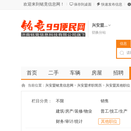
欢迎来到铭竟信息网！
保存到桌面
快速发布信息
兴安盟...
切换分站
信息
首页
二手
车辆
房屋
招聘
当前位置：
兴安盟铭竟信息网
>
兴安盟求职简历
>
兴安盟其他职位
栏目分类：
不限
销售
建筑/房产/装修/物业
普工/技工/生产
财务/审计/统计
其他职位